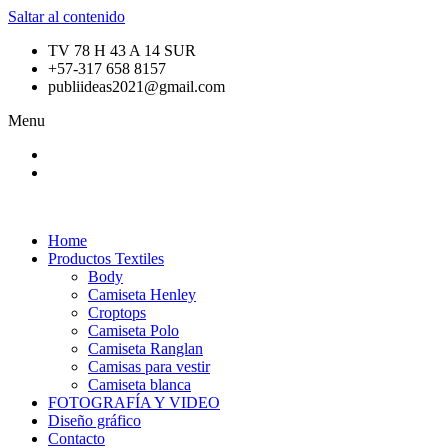
Saltar al contenido
TV 78 H 43 A 14 SUR
+57-317 658 8157
publiideas2021@gmail.com
Menu
Home
Productos Textiles
Body
Camiseta Henley
Croptops
Camiseta Polo
Camiseta Ranglan
Camisas para vestir
Camiseta blanca
FOTOGRAFÍA Y VIDEO
Diseño gráfico
Contacto