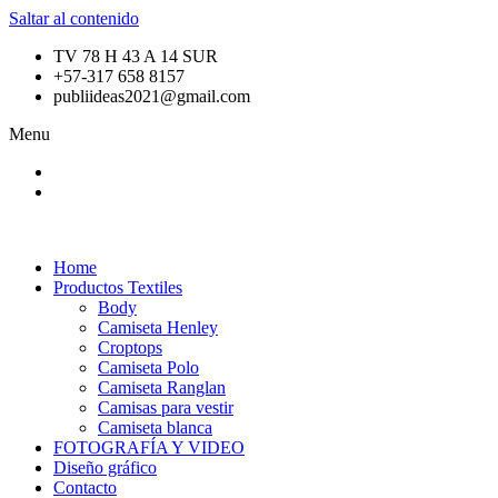
Saltar al contenido
TV 78 H 43 A 14 SUR
+57-317 658 8157
publiideas2021@gmail.com
Menu
Home
Productos Textiles
Body
Camiseta Henley
Croptops
Camiseta Polo
Camiseta Ranglan
Camisas para vestir
Camiseta blanca
FOTOGRAFÍA Y VIDEO
Diseño gráfico
Contacto